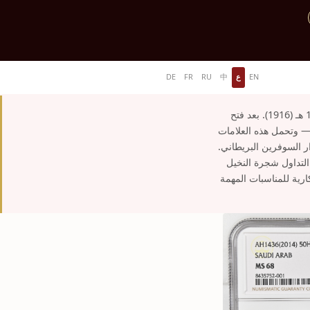
EN
ع
中
RU
FR
DE
يبدأ التاريخ النقدي للمملكة العربية السعودية بالريال الفضي الحجازي، الذي ضُرب لأول مرة في عام 1334 هـ (1916). بعد فتح
نقود الموجودة — وتحمل هذه العلامات
مملكة الجنيه الذهبي الخاص بها في عام 1370 هـ (1950)، على غرار السوفرين البريطاني.
حداً. تحمل جميع نقود التداول شجرة النخيل
ارية للمناسبات المهمة