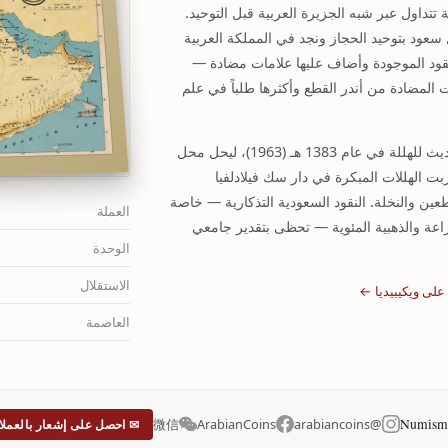
بية تتداول عبر شبه الجزيرة العربية قبل التوحيد.
 سعود بتوحيد الحجاز ونجد في المملكة العربية
 1932، ورث النقود الموجودة وأضاف عليها علامات مضادة —
ت المضادة من أندر القطع وأكثرها طلباً في علم
تم تطبيق النظام العشري الحديث للهللة في عام 1383 هـ (1963)، ليحل محل
ت الهللات المبكرة في دار سك فيلادلفيا
ين والنخلة. النقود السعودية التذكارية — خاصة
العملة
اعة والذهبية المئوية — تحظى بتقدير جامعي
الوحدة
الاستقلال
على ويكيبيديا ←
العاصمة
Numisma
微信
ArabianCoins
@arabiancoins
✉ احصل على إشعار بالعملا