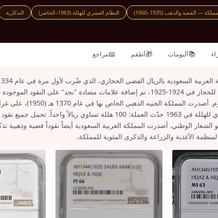
مملكة — الفضة والذهب (1935–1960)
النظام العشري للهللة (1963–الحاضر)
التذكارية
📖
🎁
📚
اء
ألبومات
أطقم
مراجع
الملك عبدالعزيز آل سعود للحجاز في 1924-1925، تم إضافة علامات مضادة "نجد" على ال
المضادة علاوات كبيرة اليوم. أصدرت ال
الانتقال إلى النظام العشري للهللة في 1963 حدّث العملة: 100 هللة تساوي ريالاً وا
 الشعار الوطني. أصدرت المملكة العربية السعودية أيضاً نقوداً فضية وذهبية تذك
لمنظمة الأغذية والزراعة والذكرى المئوية للمملكة.