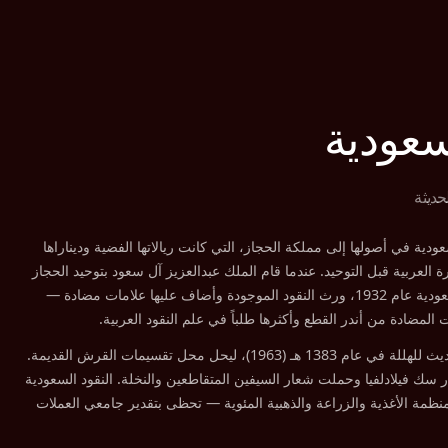
عودية
حديثة
عودية في أصولها إلى مملكة الحجاز، التي كانت ريالاتها الفضية وديناراها
ة العربية قبل التوحيد. عندما قام الملك عبدالعزيز آل سعود بتوحيد الحجاز
ونجد في المملكة العربية السعودية عام 1932، ورث النقود الموجودة وأضاف عليها علامات مضادة —
 المضادة من أندر القطع وأكثرها طلباً في علم النقود العربية.
تم تطبيق النظام العشري الحديث للهللة في عام 1383 هـ (1963)، ليحل محل تقسيمات القرش القديمة.
 سك فيلادلفيا وحملت شعار السيفين المتقاطعين والنخلة. النقود السعودية
ظمة الأغذية والزراعة والذهبية المئوية — تحظى بتقدير جامعي العملات