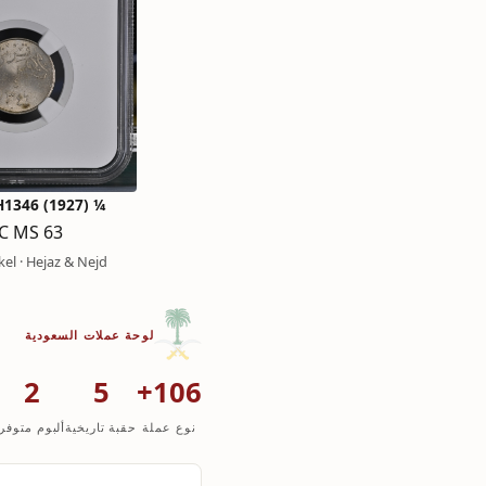
¼ Ghirsh AH1346 (1927)
C MS 63
el · Hejaz & Nejd
لوحة عملات السعودية
2
5
106+
نوع عملة
حقبة تاريخية
ألبوم متوفر