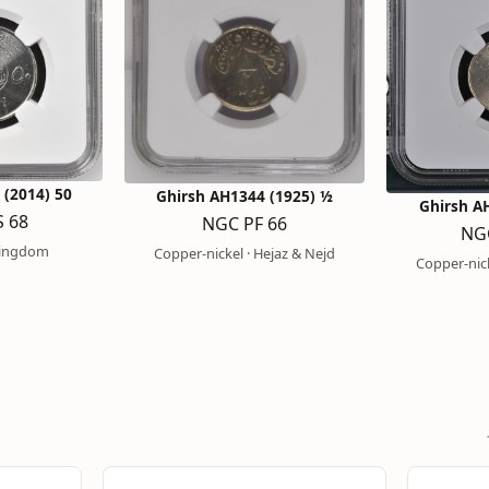
50 Halala AH1436 (2014)
½ Ghirsh AH1344 (1925)
 68
NGC PF 66
NG
 Kingdom
Copper-nickel · Hejaz & Nejd
Copper-nick