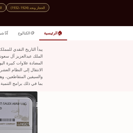
الحجاز ونجد (1924–1932)
ال
🛒
🪙
🏠
الرئيسية
الكتالوج
شر
والسيفين المتقاطعين، وهو
بما في ذلك برامج التنمية 