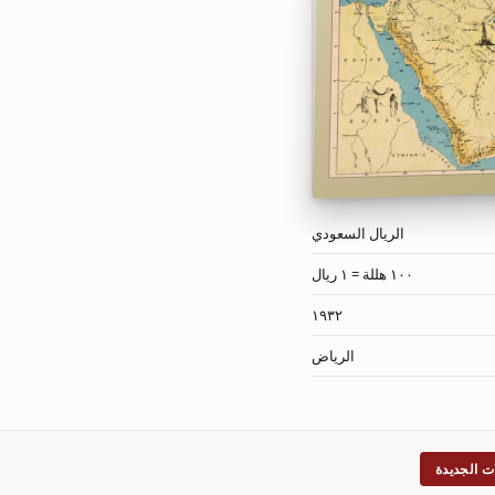
الريال السعودي
١٠٠ هللة = ١ ريال
١٩٣٢
الرياض
ت الجديدة