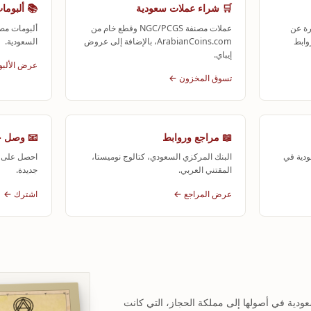
🛒 شراء عملات سعودية
📚 ألبوما
درة عن
عملات مصنفة NGC/PCGS وقطع خام من
ألبومات مص
وابط
ArabianCoins.com، بالإضافة إلى عروض
السعودية.
إيباي.
عرض الألب
تسوق المخزون ←
📖 مراجع وروابط
📧 وصل حد
دية في
البنك المركزي السعودي، كتالوج نوميستا،
احصل على إ
المقتني العربي.
جديدة.
عرض المراجع ←
اشترك ←
سعودية في أصولها إلى مملكة الحجاز، التي كانت