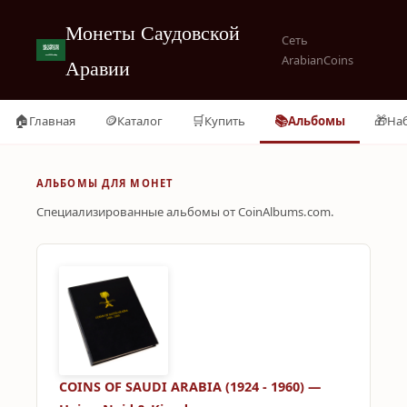
Монеты Саудовской
Сеть
ArabianCoins
Аравии
🏠
🪙
🛒
📚
🎁
Главная
Каталог
Купить
Альбомы
На
АЛЬБОМЫ ДЛЯ МОНЕТ
Специализированные альбомы от CoinAlbums.com.
COINS OF SAUDI ARABIA (1924 - 1960) —