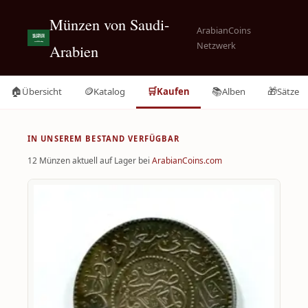
Münzen von Saudi-
ArabianCoins
Netzwerk
Arabien
🏠
🪙
🛒
📚
🎁
Übersicht
Katalog
Kaufen
Alben
Sätze
IN UNSEREM BESTAND VERFÜGBAR
12 Münzen aktuell auf Lager bei
ArabianCoins.com