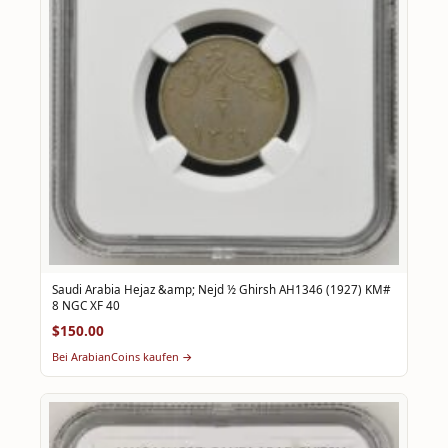
Saudi Arabia Hejaz &amp; Nejd ½ Ghirsh AH1346 (1927) KM#
8 NGC XF 40
$150.00
Bei ArabianCoins kaufen →