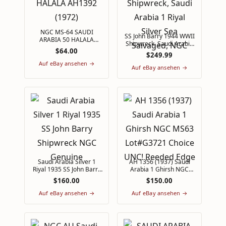
NGC MS-64 SAUDI
SS John Barry 1944 WWII
ARABIA 50 HALALA
Shipwreck, Saudi Arabia
AH1392 (1972)
$64.00
1 Riyal Silver Sea
$249.99
Salvaged, NGC
Auf eBay ansehen →
Auf eBay ansehen →
Saudi Arabia Silver 1
AH 1356 (1937) Saudi
Riyal 1935 SS John Barry
Arabia 1 Ghirsh NGC
Shipwreck NGC Genuine
MS63 Lot#G3721 Choice
$160.00
$150.00
UNC! Reeded Edge
Auf eBay ansehen →
Auf eBay ansehen →