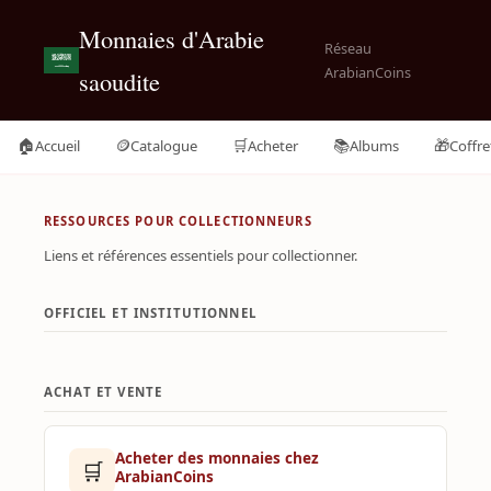
Monnaies d'Arabie
Réseau
ArabianCoins
saoudite
🏠
🪙
🛒
📚
🎁
Accueil
Catalogue
Acheter
Albums
Coffre
RESSOURCES POUR COLLECTIONNEURS
Liens et références essentiels pour collectionner.
OFFICIEL ET INSTITUTIONNEL
ACHAT ET VENTE
Acheter des monnaies chez
🛒
ArabianCoins